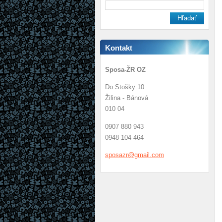
Kontakt
Sposa-ŽR OZ
Do Stošky 10
Žilina - Bánová
010 04
0907 880 943
0948 104 464
sposazr@
gmail.co
m