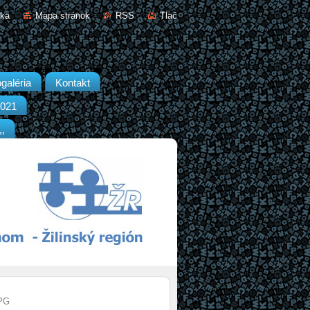
nka
Mapa stránok
RSS
Tlač
galéria
Kontakt
2021
,,
PG