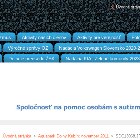
Úvodná strá
izmus
Aktivity našich členov
Aktivity pre verejnosť
Foto
Výročné správy OZ
Nadácia Volkswagen Slovensko 2020-
Dotácie predsedu ŽSK
Nadácia KIA ,,Zelené komunity 2023
Úvodná stránka
>
Aquapark Dolný Kubín: november 2011
>
SDC13068.J