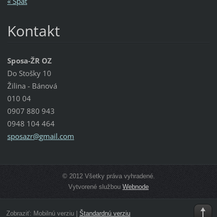
« Späť
Kontakt
Sposa-ŽR OZ
Do Stošky 10
Žilina - Bánová
010 04
0907 880 943
0948 104 464
sposazr@
gmail.co
m
© 2012 Všetky práva vyhradené.
Vytvorené službou
Webnode
Zobraziť:
Mobilnú verziu
|
Štandardnú verziu