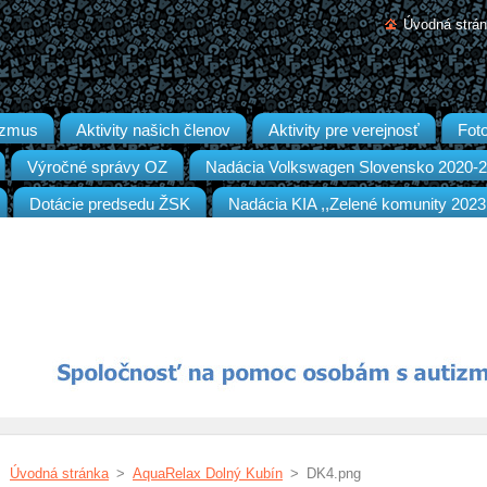
Úvodná strá
izmus
Aktivity našich členov
Aktivity pre verejnosť
Foto
Výročné správy OZ
Nadácia Volkswagen Slovensko 2020-
Dotácie predsedu ŽSK
Nadácia KIA ,,Zelené komunity 2023
Úvodná stránka
>
AquaRelax Dolný Kubín
>
DK4.png