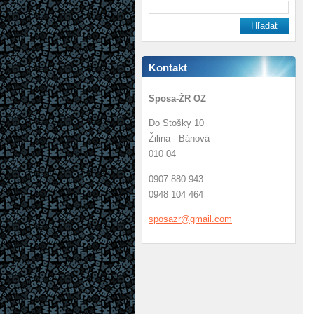
Kontakt
Sposa-ŽR OZ
Do Stošky 10
Žilina - Bánová
010 04
0907 880 943
0948 104 464
sposazr@
gmail.co
m