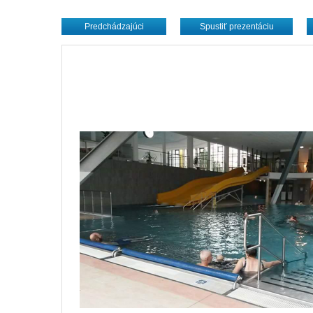
Predchádzajúci
Spustiť prezentáciu