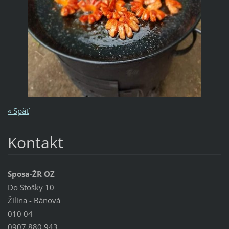
« Späť
Kontakt
Sposa-ŽR OZ
Do Stošky 10
Žilina - Bánová
010 04
0907 880 943