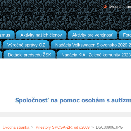
Úvodná strá
izmus
Aktivity našich členov
Aktivity pre verejnosť
Foto
Výročné správy OZ
Nadácia Volkswagen Slovensko 2020-
Dotácie predsedu ŽSK
Nadácia KIA ,,Zelené komunity 2023
Úvodná stránka
>
Priestory SPOSA-ŽR: od r.2009
>
DSC00906.JPG