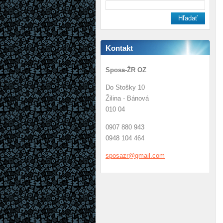
Kontakt
Sposa-ŽR OZ
Do Stošky 10
Žilina - Bánová
010 04
0907 880 943
0948 104 464
sposazr@
gmail.co
m