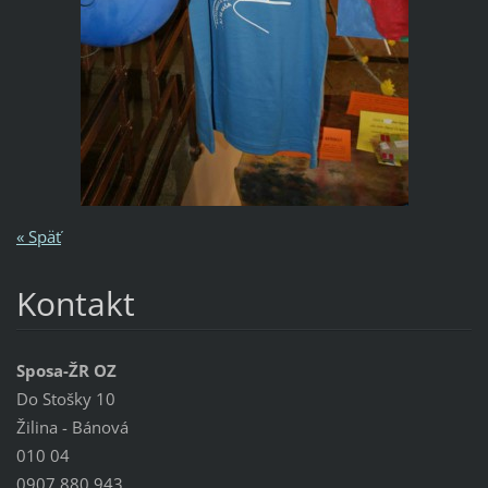
« Späť
Kontakt
Sposa-ŽR OZ
Do Stošky 10
Žilina - Bánová
010 04
0907 880 943