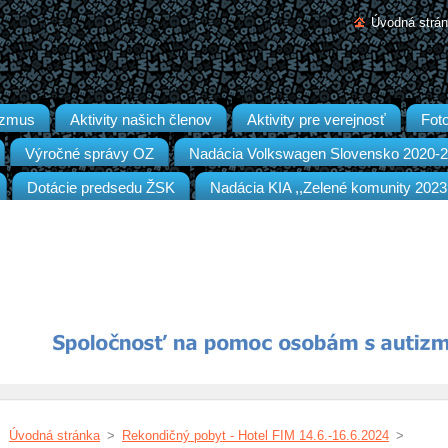
Úvodná strá
izmus
Aktivity našich členov
Aktivity pre verejnosť
Foto
Výročné správy OZ
Nadácia Volkswagen Slovensko 2020-
Dotácie predsedu ŽSK
Nadácia KIA ,,Zelené komunity 2023
Úvodná stránka
>
Rekondičný pobyt - Hotel FIM 14.6.-16.6.2024
>