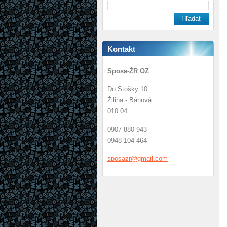
Kontakt
Sposa-ŽR OZ
Do Stošky 10
Žilina - Bánová
010 04
0907 880 943
0948 104 464
sposazr@
gmail.co
m