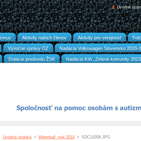
Úvodná strá
izmus
Aktivity našich členov
Aktivity pre verejnosť
Foto
Výročné správy OZ
Nadácia Volkswagen Slovensko 2020-
Dotácie predsedu ŽSK
Nadácia KIA ,,Zelené komunity 2023
Úvodná stránka
>
Waterball: máj 2010
>
SDC11058.JPG