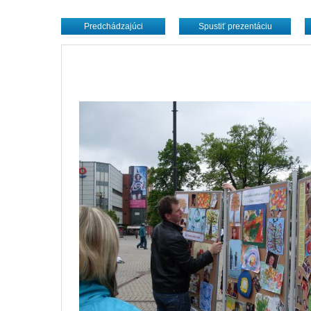
Predchádzajúci
Spustiť prezentáciu