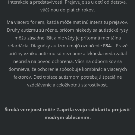
interakcie a predstavivosti. Prejavuje sa u detí od detstva,
väčšinou do piatich rokov.
Má viacero foriem, každá môže mať inú intenzitu prejavov.
Druhy autizmu sú rôzne, pričom niekedy sa autistické rysy
môžu zásadne líšiť a nie vždy je prítomná mentálna
retardácia. Diagnózy autizmu majú označenie
F84.
...Pravé
príčiny vzniku autizmu sú neznáme a lekárska veda zatiaľ
neprišla na pôvod ochorenia. Väčšina odborníkov sa
domnieva, že ochorenie spôsobuje kombinácia viacerých
faktorov. Deti trpiace autizmom potrebujú špeciálne
vzdelávanie a celoživotnú starostlivosť.
Široká verejnosť môže 2.apríla svoju solidaritu prejaviť
modrým oblečením.