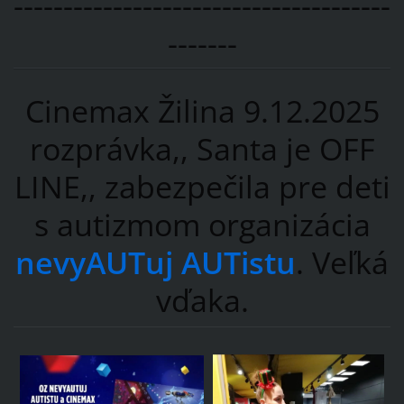
--------------------------------------
-------
Cinemax Žilina 9.12.2025
rozprávka,, Santa je OFF
LINE,, zabezpečila pre deti
s autizmom organizácia
nevyAUTuj AUTistu
. Veľká
vďaka.