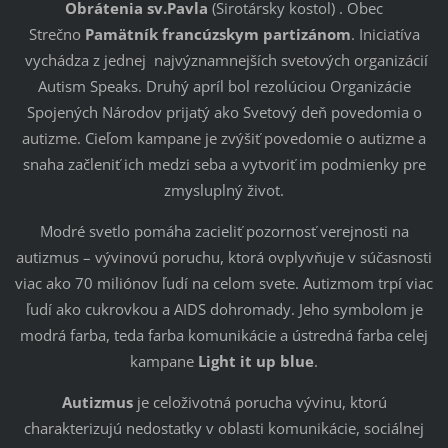
Obrátenia sv.Pavla
(Sirotársky kostol) . Obec
Strečno
Pamätník francúzskym partizánom
. Iniciatíva
vychádza z jednej najvýznamnejších svetových organizácií
Autism Speaks. Druhý apríl bol rezolúciou Organizácie
Spojených Národov prijatý ako Svetový deň povedomia o
autizme. Cieľom kampane je zvýšiť povedomie o autizme a
snaha začleniť ich medzi seba a vytvoriť im podmienky pre
zmysluplný život.
Modré svetlo pomáha zacieliť pozornosť verejnosti na
autizmus – vývinovú poruchu, ktorá ovplyvňuje v súčasnosti
viac ako 70 miliónov ľudí na celom svete. Autizmom trpí viac
ľudí ako cukrovkou a AIDS dohromady. Jeho symbolom je
modrá farba, teda farba komunikácie a ústredná farba celej
kampane
Light it up blue
.
Autizmus
je celoživotná porucha vývinu, ktorú
charakterizujú nedostatky v oblasti komunikácie, sociálnej