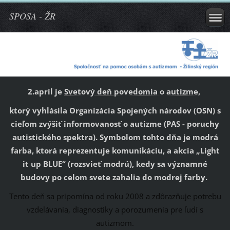
SPOSA - ŽR
2.apríl je
Svetový deň povedomia o autizme
,
ktorý vyhlásila Organizácia Spojených národov (OSN) s
cieľom zvýšiť informovanosť o autizme (PAS - poruchy
autistického spektra). Symbolom tohto dňa je modrá
farba, ktorá reprezentuje komunikáciu, a akcia „Light
it up BLUE“ (rozsvieť modrú), kedy sa významné
budovy po celom svete zahalia do modrej farby.
Tento deň sa pripomína od roku 2008 a zdôrazňuje potrebu
vzdelávania, diagnostiky a porozumenia pre ľudí s
autizmom.