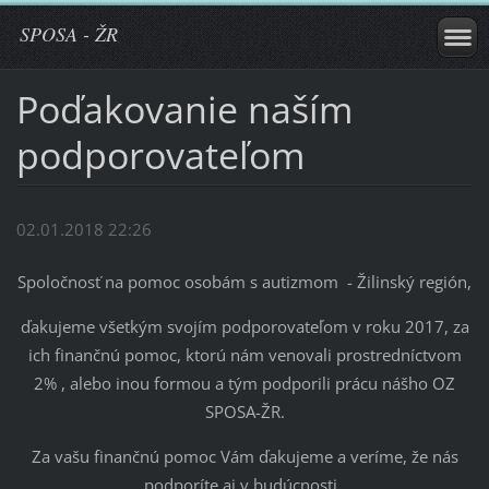
SPOSA - ŽR
Poďakovanie naším
podporovateľom
02.01.2018 22:26
Spoločnosť na pomoc osobám s autizmom - Žilinský región,
ďakujeme všetkým svojím podporovateľom v roku 2017, za
ich finančnú pomoc, ktorú nám venovali prostredníctvom
2% , alebo inou formou a tým podporili prácu nášho OZ
SPOSA-ŽR.
Za vašu finančnú pomoc Vám ďakujeme a veríme, že nás
podporíte aj v budúcnosti.