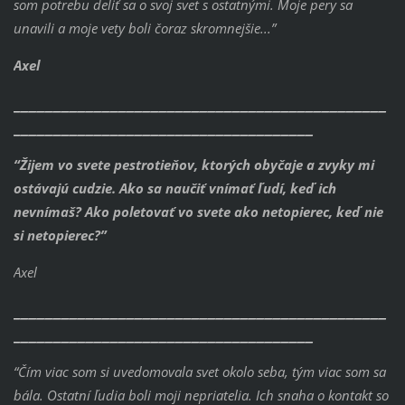
som potrebu deliť sa o svoj svet s ostatnými. Moje pery sa
unavili a moje vety boli čoraz skromnejšie...”
Axel
______________________________________________
_____________________________________
“Žijem vo svete pestrotieňov, ktorých obyčaje a zvyky mi
ostávajú cudzie.
Ako sa naučiť vnímať ľudí, keď ich
nevnímaš? Ako poletovať vo svete ako netopierec, keď nie
si netopierec?”
Axel
______________________________________________
_____________________________________
“Čím viac som si uvedomovala svet okolo seba, tým viac som sa
bála. Ostatní ľudia boli moji nepriatelia. Ich snaha o kontakt so