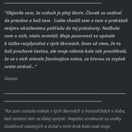
“Objavila som, že vzduch je plný škvŕn. Človek sa zadíval
do prázdna a boli tam.
Ľudia chodili sem a tam a prekážali
môjmu okúzlenému pohľadu do tej prázdnoty. Nedbala
som o nich, niečo mrmlali. Moja pozornosť sa upínala
k túžbe rozplynúťsa v tých škvrnách.
Dnes už viem, že to
boli prachové častice, ale moje videnie bolo tak precitlivelé,
že sa z nich stávala fascinujúca scéna, za ktorou sa zvyšok
sveta strácal...”
Donna
______________________________________________
_____________________________________
“Asi som uviazla niekde v tých škvrnách a hviezdičkách v dobe,
keď ostatné deti sa ďalej vyvíjali.
Napätie vzniknuté zo snahy
dostihnúť ostatných a držať s nimi krok bolo nad moje