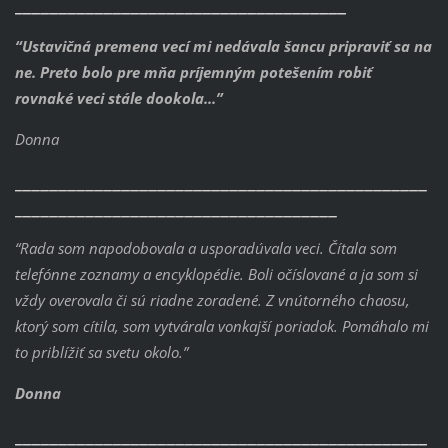
_____________________________________
“Ustavičná premena vecí mi nedávala šancu pripraviť sa na
ne. Preto bolo pre mňa príjemným potešením robiť
rovnaké veci stále dookola...”
Donna
______________________________________________
____________________________________
“Rada som napodobovala a usporadúvala veci.
Čítala som
telefónne zoznamy a encyklopédie.
Boli očíslované a ja som si
vždy overovala či sú riadne zoradené.
Z vnútorného chaosu,
ktorý som cítila, som vytvárala vonkajší poriadok. Pomáhalo mi
to priblížiť sa svetu okolo.”
Donna
______________________________________________