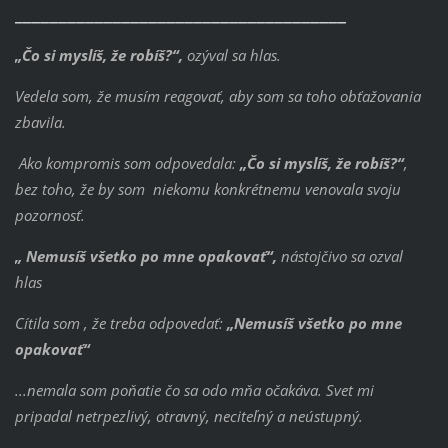
_____________________________________
„Čo si myslíš, že robíš?“,
ozýval sa hlas.
Vedela som, že musím reagovať, aby som sa toho obťažovania
zbavila.
Ako kompromis som odpovedala:
„Čo si myslíš, že
robíš?“
,
bez toho, že by som niekomu konkrétnemu venovala svoju
pozornosť.
„ Nemusíš všetko po mne opakovať“,
nástojčivo sa ozval
hlas
Cítila som , že treba odpovedať:
„Nemusíš všetko po mne
opakovať“
...nemala som poňatie čo sa odo mňa očakáva. Svet mi
pripadal netrpezlivý, otravný, neciteľný a neústupný.