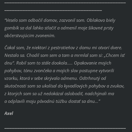
_____________________________________
“Veselo som odbočil domov, zazvonil som.
Oblakovo biely
gombík sa dal ľahko stlačiť a odmenil moje šikovné prsty
občerstvujúcim zvonením.
Čakal som, že niektorí z pestrotieňov z domu mi otvorí dvere.
Nestalo sa.
Chodil som sem a tam a mrmlal som si: „Chcem ísť
dnu“. Robil som to stále dookola.....
Opakovanie mojich
pohybov, tónu zvončeka a mojich slov postupne vytvorili
vzorku, ktorá v sebe skrývala odmenu.
Odtrhnutý od
skutočnosti som sa ukolísal do kyvadlových pohybov a zvukov,
z ktorých som sa už nedokázal oslobodiť, nadchýnali ma
a odplavili moju pôvodnú túžbu dostať sa dnu...”
Axel
______________________________________________