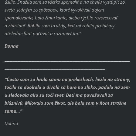
úsilie.
Snažila som sa všetko spomaliť a na chvíľu vystúpiť zo
sveta.
Jedným zo spôsobov, ktoré vyvolávali dojem
spomaľovania, bolo žmurkanie, alebo rýchlo rozsvecovať
a zhasínať. Robila som to vždy, keď mi robilo problémy
dôsledne ľudí počúvať a rozumieť im.”
Donna
______________________________________________
_____________________________________
“Často som sa hrala sama na preliezkach, liezla na stromy,
točila sa dookola a dívala sa hore na slnko, padala na zem
a sledovala ako sa točí svet.
Deti ma považovali za
bláznivú.
Milovala som život, ale bola som v ňom strašne
sama...”
Donna
______________________________________________