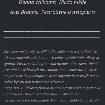
Donna Williams: Nikdo nikde
Axel Brauns: Pestrotiene a netopierci
_________________________________________
_________________________________________
_
„Keď som mal 2 roky, stratili ľudia okolo mňa svoj vzhľad. Ich
oči sa rozplynuli vo vzduchu. Ich tváre zastrela hmla. Hlasy sa
vyparili. Časom sa ľudia premenili na poletujúce tiene. Nebolo
pre mňa ľahké brať ich na vedomie, boli takmer neviditeľní v
mojom svete.Ich poletujúce bytosti splynuli do pestrých tieňov.
Dobré bytosti boli pestrotiene a hrozivé
netopierci.
Z mlákovitých tvarí týchto bytostí sa valila para ako
po daždi a z ich úst vychádzal hluk, v ktorom som
nerozoznával tón ani význam.
Vo mne sa usadilo ticho. Stratil