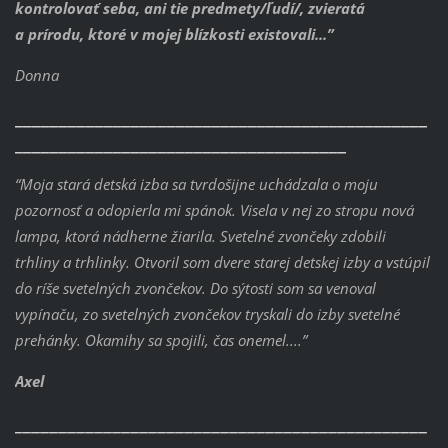
kontrolovať seba, ani tie predmety/ľudí/, zvieratá
a prírodu, ktoré v mojej blízkosti existovali...”
Donna
______________________________________________
_____________________________________
“Moja stará detská izba sa tvrdošijne uchádzala o moju
pozornosť a odopierla mi spánok.
Visela v nej zo stropu nová
lampa, ktorá nádherne žiarila. Svetelné zvončeky zdobili
trhliny a trhlinky. Otvoril som dvere starej detskej izby a vstúpil
do ríše svetelných zvončekov.
Do sýtosti som sa venoval
vypínaču, zo svetelných zvončekov tryskali do izby svetelné
prehánky.
Okamihy sa spojili, čas onemel....”
Axel
______________________________________________
_____________________________________