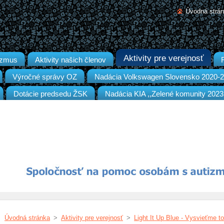
Úvodná strá
Aktivity pre verejnosť
izmus
Aktivity našich členov
Výročné správy OZ
Nadácia Volkswagen Slovensko 2020-
Dotácie predsedu ŽSK
Nadácia KIA ,,Zelené komunity 2023
Úvodná stránka
>
Aktivity pre verejnosť
>
Light It Up Blue - Vysvieťme t