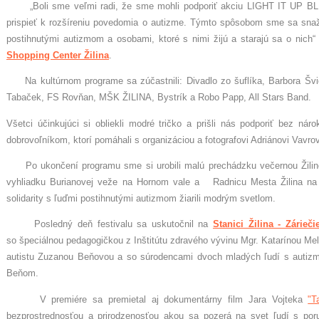
„Boli sme veľmi radi, že sme mohli podporiť akciu LIGHT IT UP BLU
prispieť k rozšíreniu povedomia o autizme. Týmto spôsobom sme sa snažil
postihnutými autizmom a osobami, ktoré s nimi žijú a starajú sa o nich“
Shopping Center Žilina
.
Na kultúrnom programe sa zúčastnili: Divadlo zo šuflíka, Barbora Švi
Tabaček, FS Rovňan, MŠK ŽILINA, Bystrík a Robo Papp, All Stars Band
Všetci účinkujúci si obliekli modré tričko a prišli nás podporiť bez ná
dobrovoľníkom, ktorí pomáhali s organizáciou a fotografovi Adriánovi Vavrov
Po ukončení programu sme si urobili malú prechádzku večernou Žilino
vyhliadku Burianovej veže na Hornom vale a Radnicu Mesta Žilina na
solidarity s ľuďmi postihnutými autizmom žiarili modrým svetlom.
Posledný deň festivalu sa uskutočnil na
Stanici Žilina - Zárieči
so špeciálnou pedagogičkou z Inštitútu zdravého vývinu Mgr. Katarínou
autistu Zuzanou Beňovou a so súrodencami dvoch mladých ľudí s autiz
Beňom.
V premiére sa premietal aj dokumentárny film Jara Vojteka
"T
bezprostrednosťou a prirodzenosťou akou sa pozerá na svet ľudí s poru