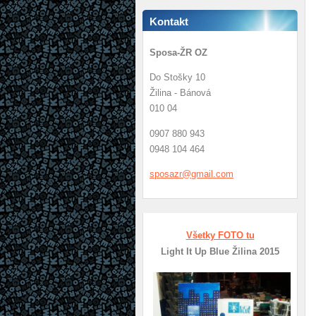
Kontakt
Sposa-ŽR OZ
Do Stošky 10
Žilina - Bánová
010 04
0907 880 943
0948 104 464
sposazr@
gmail.co
m
Všetky FOTO tu
Light It Up Blue Žilina 2015