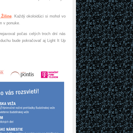
 Žiline
. Každý okoloidúci si mohol vo
um v ponuke.
ejavoval počas celých troch dní nás
duchu bude pokračovať aj Light It Up