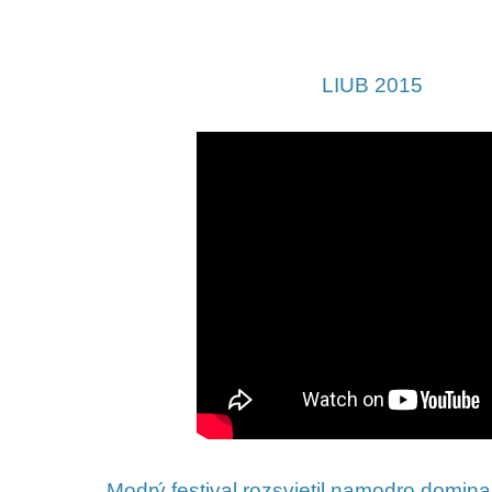
LIUB 2015
Modrý festival rozsvietil namodro domina