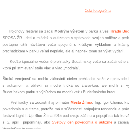
Celá fotogaléria
Trojdňový festival sa začal
Modrým výletom
v parku a veži
Hradu Bud
SPOSA-ŽR - deti a mládež s autizmom v sprievode svojich rodičov a ped
postupne užili návštevu veže spojenú s krátkym výkladom a krásny
prechádzkam v parku veľmi neprialo, ale aj napriek tomu sa výlet vydaril.
Keďže špeciálne večerné prehliadky Budatínskej veže sa začali ešte za
ktorá pri stmievaní stále viac a viac „modrala“.
Široká verejnosť sa mohla zúčastniť nielen prehliadok veže v sprievode lekt
s autizmom a obliekli si modré tričká so žiarovkou, ale mohli si 
Budatínskom parku s výhľadom na modrú vežu Budatínskeho hradu.
Prehliadky sa zúčastnil aj primátor
Mesta Žilina
, Ing. Igor Choma, kt
povedomia o autizme, pretože má v súčasnosti stúpajúcu tendenciu a práve
festival Light It Up Blue Žilina 2015 pod svoju záštitu a pripojiť sa tak k
si 2. apríl pripomínajú ako
Svetový deň povedomia o autizme
a zapája
Vysvieťme to namodro.