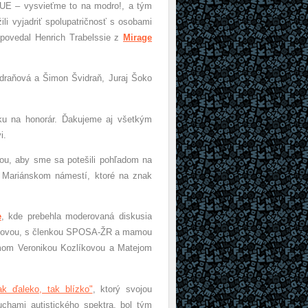
E – vysvieťme to na modro!, a tým
i vyjadriť spolupatričnosť s osobami
 povedal Henrich Trabelssie z
Mirage
draňová a Šimon Švidraň, Juraj Šoko
.
roku na honorár. Ďakujeme aj všetkým
i.
u, aby sme sa potešili pohľadom na
 Mariánskom námestí, ktoré na znak
e
, kde prebehla moderovaná diskusia
 Melovou, s členkou SPOSA-ŽR a mamou
mom Veronikou Kozlíkovou a Matejom
ak ďaleko, tak blízko"
, ktorý svojou
chami autistického spektra, bol tým