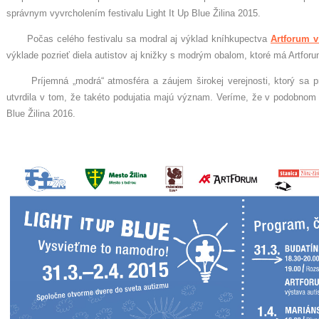
správnym vyvrcholením festivalu Light It Up Blue Žilina 2015.
Počas celého festivalu sa modral aj výklad kníhkupectva
Artforum v
výklade pozrieť diela autistov aj knižky s modrým obalom, ktoré má Artfor
Príjemná „modrá“ atmosféra a záujem širokej verejnosti, ktorý sa pr
utvrdila v tom, že takéto podujatia majú význam. Veríme, že v podobnom 
Blue Žilina 2016.