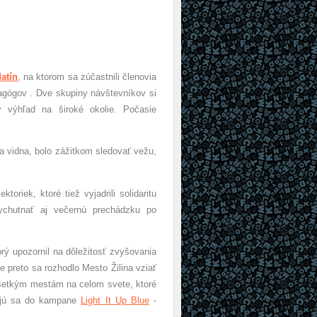
atín
, na ktorom sa zúčastnili členovia
agógov . Dve skupiny návštevníkov si
 výhľad na široké okolie. Počasie
 vidna, bolo zážitkom sledovať vežu,
oriek, ktoré tiež vyjadrili solidaritu
vychutnať aj večernú prechádzku po
orý upozornil na dôležitosť zvyšovania
 preto sa rozhodlo Mesto Žilina vziať
u všetkým mestám na celom svete, ktoré
jú sa do kampane
Light It Up Blue
-