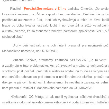
Riaditeľ
Považského múzea v Žiline
Ladislav Cimerák: „Do akcie
Považské múzeum v Žiline zapojilo bez zaváhania. Pretože ide o do
postihnuté autizmom a ľudí, ktorí ich vychovávajú a robia im život le
hradu po dobu trvania festivalu Light it up Blue Žilina 2015 vyjadruj
autistov. Veríme, že sa staneme stabilným partnerom spoločnosti SPOSA Ž
spolupodieľať.“
Druhý deň festivalu sme boli nútení presunúť pre nepriazeň počasi
Mariánskeho námestia, do OC MIRAGE.
Zuzana Beňová, štatutárny zástupca SPOSA-ŽR. „Je to veľmi milé
a zaujímajú o túto problematiku. Asi sú zvedaví a možno aj veľkonočná
s pokorou prišli pozrieť, prečítali si alebo sa opýtali na to, čo sa skrýva 
nás donútilo schovať sa pod strechu a urobilo nám tak službu, pretože sa 
ďakujeme pánovi Henrichovi Trabelssiemu, že neváhal a zareagoval veľmi
nám presunúť festival z Mariánskeho námestia do OC MIRAGE.“
Návštevníci OC Mirage si tak mohli vychutnať bábkové divadelné pr
svedkami zrodu maliarskeho umeleckého diela v podaní žilinských futbalist