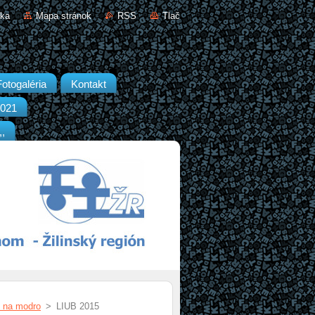
nka
Mapa stránok
RSS
Tlač
Fotogaléria
Kontakt
2021
,,
o na modro
>
LIUB 2015