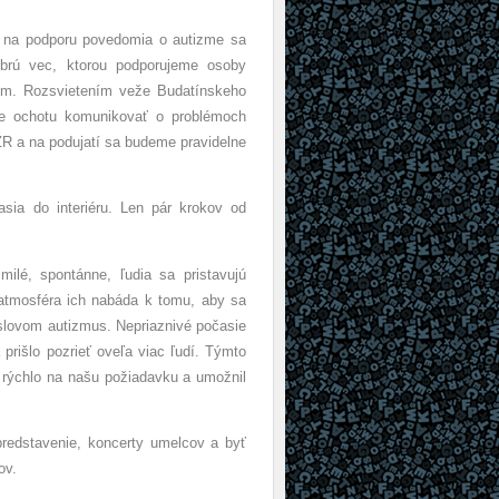
 na podporu povedomia o autizme sa
brú vec, ktorou podporujeme osoby
pším. Rozsvietením veže Budatínskeho
eme ochotu komunikovať o problémoch
R a na podujatí sa budeme pravidelne
a do interiéru. Len pár krokov od
, spontánne, ľudia sa pristavujú
 atmosféra ich nabáda k tomu, aby sa
za slovom autizmus. Nepriaznivé počasie
prišlo pozrieť oveľa viac ľudí. Týmto
 rýchlo na našu požiadavku a umožnil
edstavenie, koncerty umelcov a byť
ov.