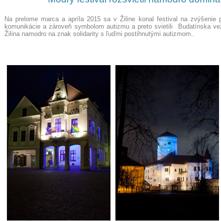
Na prelome marca a apríla 2015 sa v Žiline konal festival na zvýšenie
komunikácie a zároveň symbolom autizmu a preto svietili Budatínska ve
Žilina
namodro na znak solidarity s ľuďmi postihnutými autizmom.
.