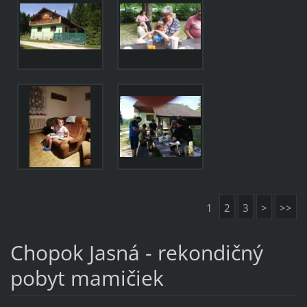
1
2
3
>
>>
Chopok Jasná - rekondičný
pobyt mamičiek