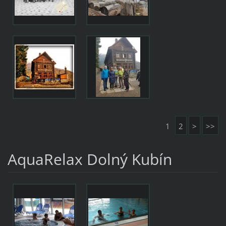
1
2
>
>>
AquaRelax Dolný Kubín