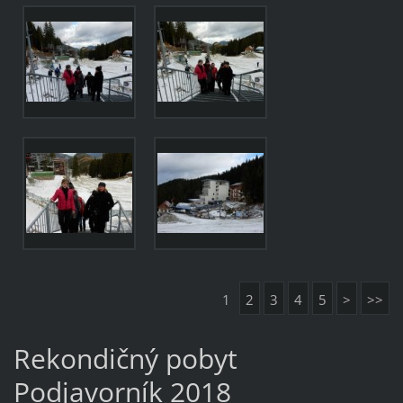
1
2
3
4
5
>
>>
Rekondičný pobyt
Podjavorník 2018