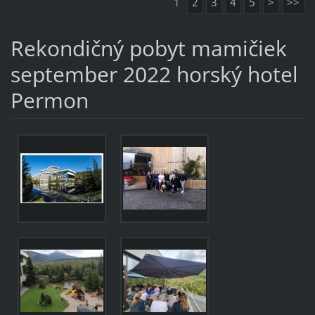
1
2
3
4
5
>
>>
Rekondičný pobyt mamičiek
september 2022 horský hotel
Permon