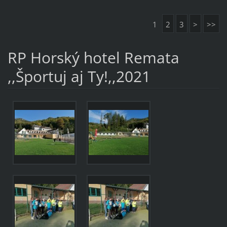
1
2
3
>
>>
RP Horský hotel Remata
,,Športuj aj Ty!,,2021