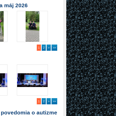
a máj 2026
1
2
>
>>
1
2
>
>>
eň povedomia o autizme