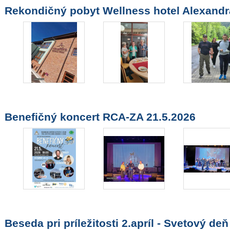
Rekondičný pobyt Wellness hotel Alexandr
Benefičný koncert RCA-ZA 21.5.2026
Beseda pri príležitosti 2.apríl - Svetový d