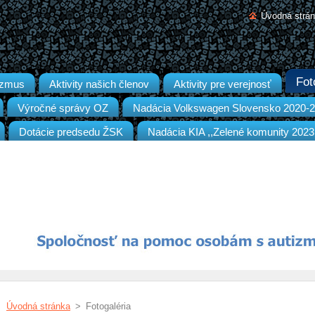
Úvodná strá
Fot
izmus
Aktivity našich členov
Aktivity pre verejnosť
Výročné správy OZ
Nadácia Volkswagen Slovensko 2020-
Dotácie predsedu ŽSK
Nadácia KIA ,,Zelené komunity 2023
Úvodná stránka
>
Fotogaléria