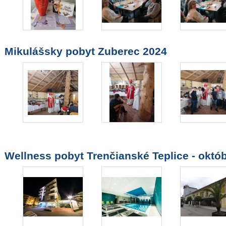
Mikulášsky pobyt Zuberec 2024
Wellness pobyt Trenčianské Teplice - októ