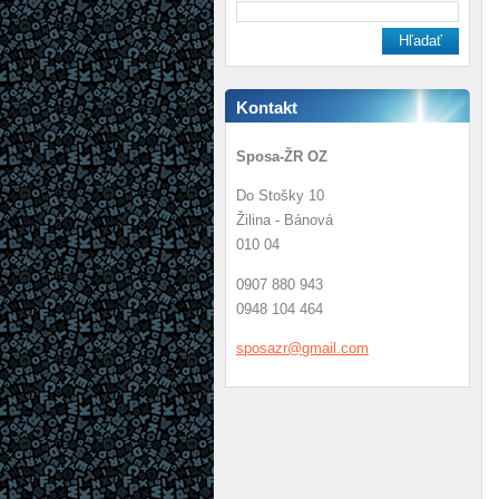
Kontakt
Sposa-ŽR OZ
Do Stošky 10
Žilina - Bánová
010 04
0907 880 943
0948 104 464
sposazr@
gmail.co
m