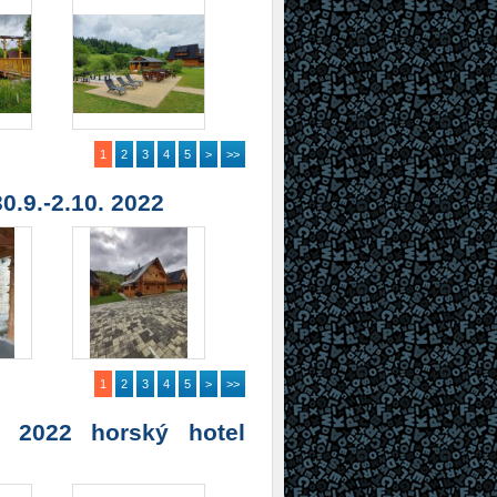
1
2
3
4
5
>
>>
.9.-2.10. 2022
1
2
3
4
5
>
>>
 2022 horský hotel