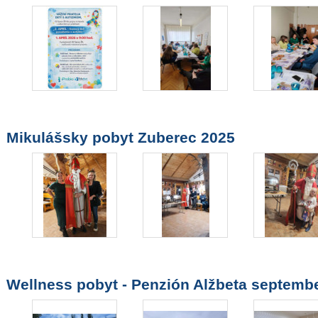
Mikulášsky pobyt Zuberec 2025
Wellness pobyt - Penzión Alžbeta septemb