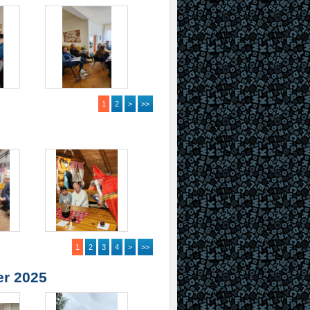
1
2
>
>>
1
2
3
4
>
>>
er 2025