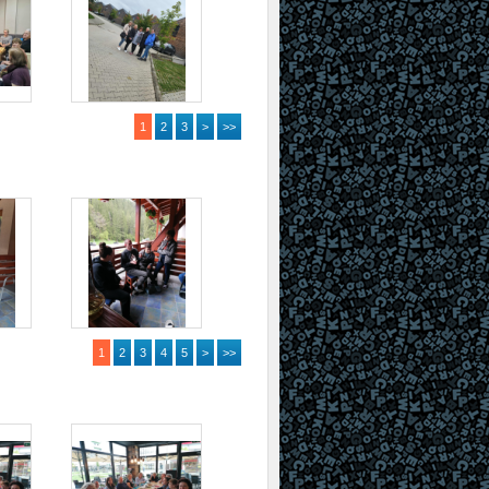
1
2
3
>
>>
1
2
3
4
5
>
>>