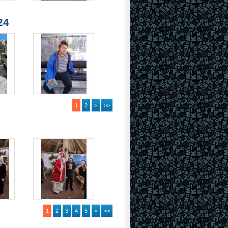
24
1
2
>
>>
1
2
3
4
5
>
>>