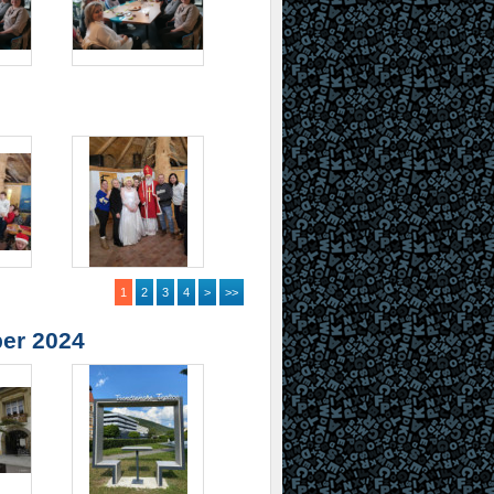
1
2
3
4
>
>>
ber 2024