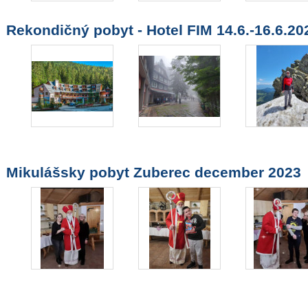
Rekondičný pobyt - Hotel FIM 14.6.-16.6.20
Mikulášsky pobyt Zuberec december 2023