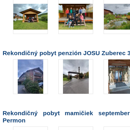
Rekondičný pobyt penzión JOSU Zuberec 30
Rekondičný pobyt mamičiek september
Permon