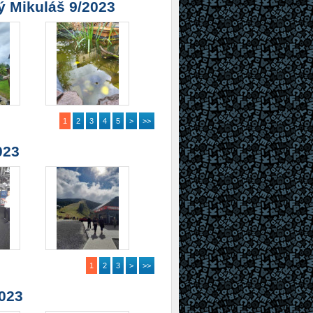
ý Mikuláš 9/2023
1
2
3
4
5
>
>>
023
1
2
3
>
>>
2023