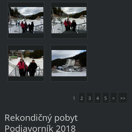
1
2
3
4
5
>
>>
Rekondičný pobyt
Podjavorník 2018