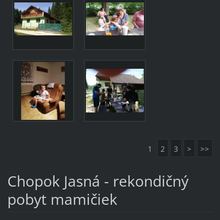
1
2
3
>
>>
Chopok Jasná - rekondičný
pobyt mamičiek