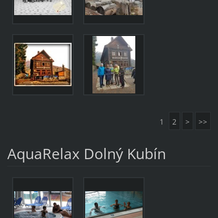
1
2
>
>>
AquaRelax Dolný Kubín