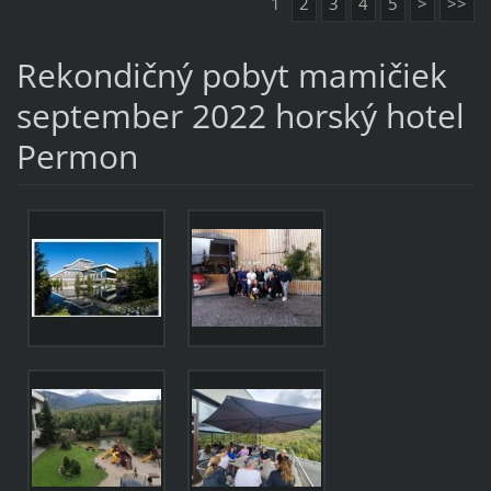
1
2
3
4
5
>
>>
Rekondičný pobyt mamičiek
september 2022 horský hotel
Permon