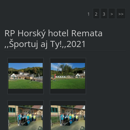
1
2
3
>
>>
RP Horský hotel Remata
,,Športuj aj Ty!,,2021