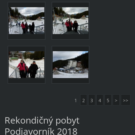
1
2
3
4
5
>
>>
Rekondičný pobyt
Podjavorník 2018