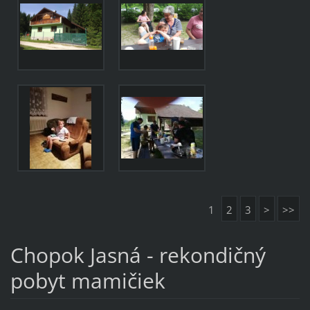
1
2
3
>
>>
Chopok Jasná - rekondičný
pobyt mamičiek