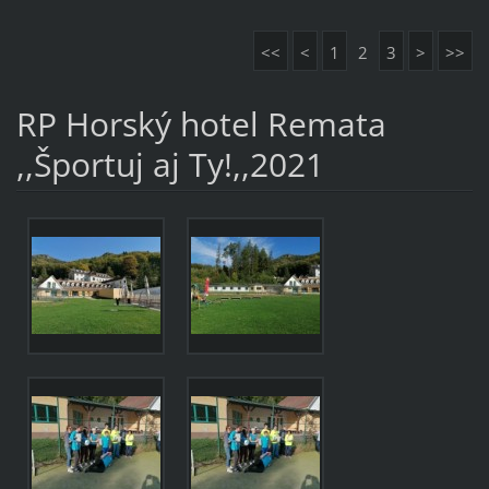
<<
<
1
2
3
>
>>
RP Horský hotel Remata
,,Športuj aj Ty!,,2021