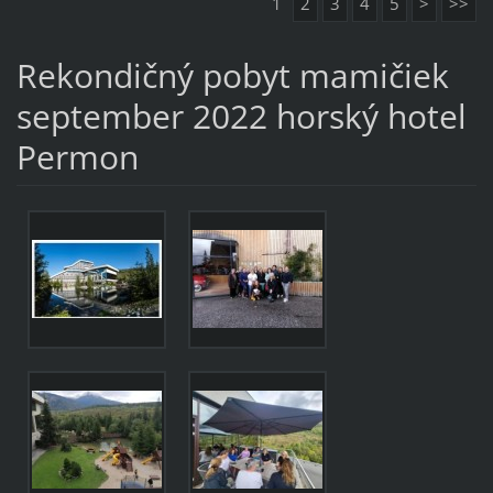
1
2
3
4
5
>
>>
Rekondičný pobyt mamičiek
september 2022 horský hotel
Permon