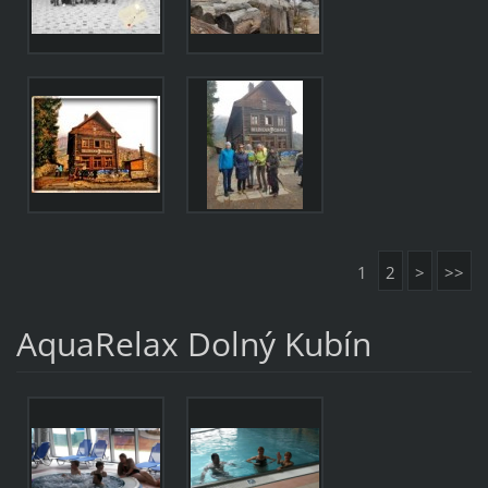
1
2
>
>>
AquaRelax Dolný Kubín