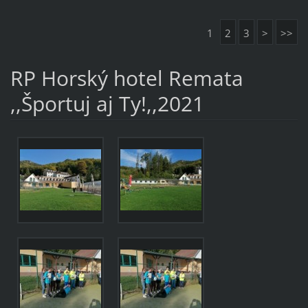
1
2
3
>
>>
RP Horský hotel Remata
,,Športuj aj Ty!,,2021