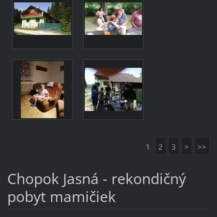
1
2
3
>
>>
Chopok Jasná - rekondičný
pobyt mamičiek