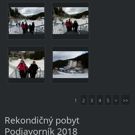
1
2
3
4
5
>
>>
Rekondičný pobyt
Podjavorník 2018