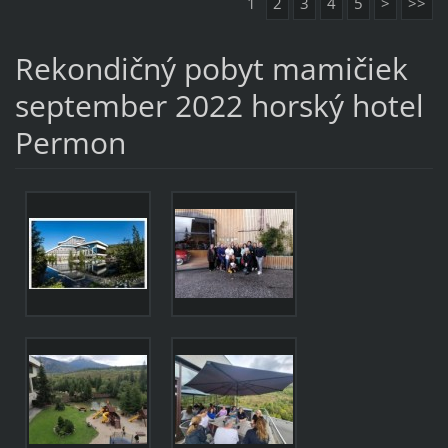
1
2
3
4
5
>
>>
Rekondičný pobyt mamičiek
september 2022 horský hotel
Permon