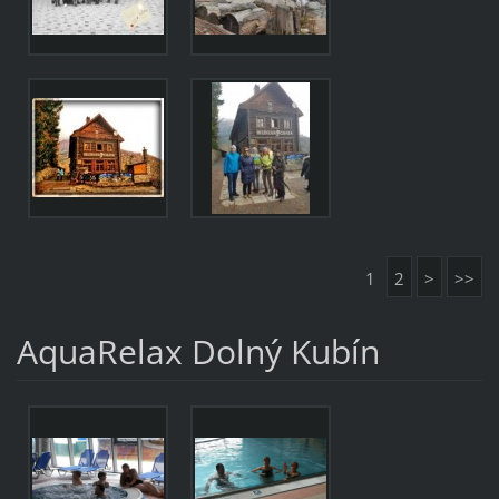
1
2
>
>>
AquaRelax Dolný Kubín