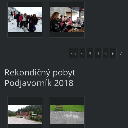
<<
<
3
4
5
6
7
Rekondičný pobyt
Podjavorník 2018