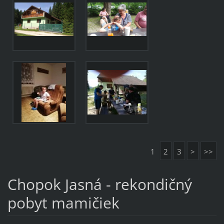
1
2
3
>
>>
Chopok Jasná - rekondičný
pobyt mamičiek