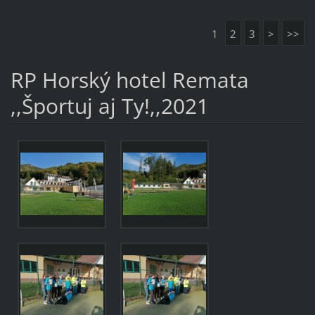
1
2
3
>
>>
RP Horský hotel Remata
,,Športuj aj Ty!,,2021