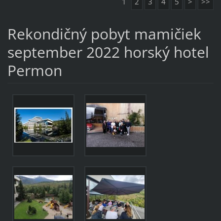
1
2
3
4
5
>
>>
Rekondičný pobyt mamičiek
september 2022 horský hotel
Permon