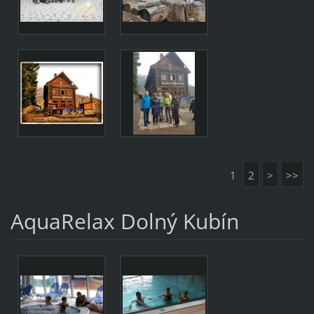
1
2
>
>>
AquaRelax Dolný Kubín