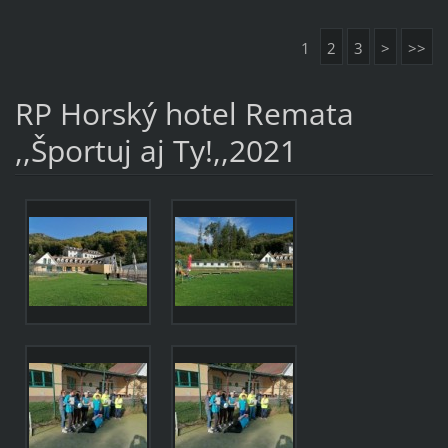
1
2
3
>
>>
RP Horský hotel Remata
,,Športuj aj Ty!,,2021