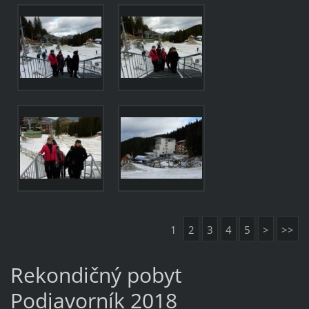
1
2
3
4
5
>
>>
Rekondičný pobyt
Podjavorník 2018