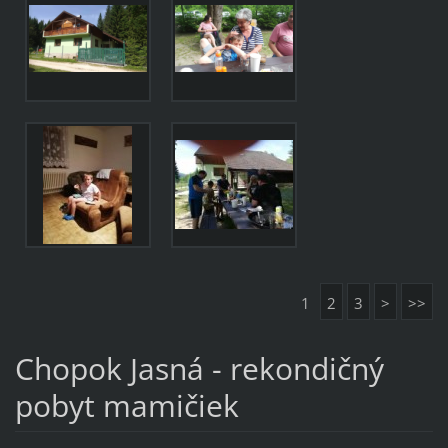
1
2
3
>
>>
Chopok Jasná - rekondičný
pobyt mamičiek