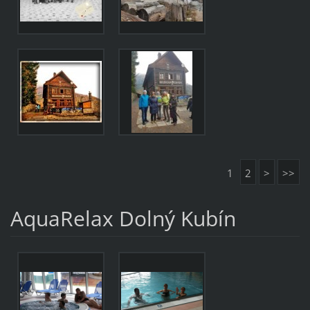
1
2
>
>>
AquaRelax Dolný Kubín