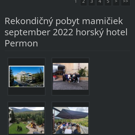
1
2
3
4
5
>
>>
Rekondičný pobyt mamičiek
september 2022 horský hotel
Permon